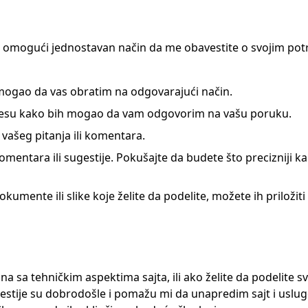
m omogući jednostavan način da me obavestite o svojim potr
mogao da vas obratim na odgovarajući način.
resu kako bih mogao da vam odgovorim na vašu poruku.
 vašeg pitanja ili komentara.
 komentara ili sugestije. Pokušajte da budete što preciznij
mente ili slike koje želite da podelite, možete ih priložiti 
a sa tehničkim aspektima sajta, ili ako želite da podelite s
estije su dobrodošle i pomažu mi da unapredim sajt i usluge