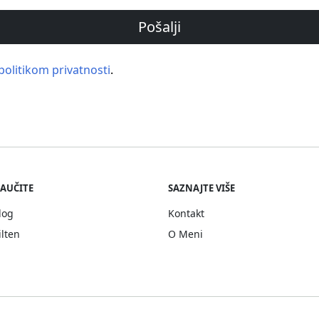
Pošalji
politikom privatnosti
.
AUČITE
SAZNAJTE VIŠE
log
Kontakt
ilten
O Meni