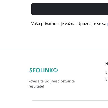
Vaša privatnost je važna. Upoznajte se sa
N
B
B
Povećajte vidljivost, ostvarite
rezultate!