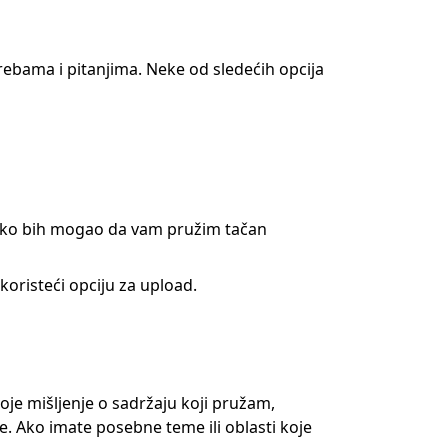
ebama i pitanjima. Neke od sledećih opcija
i kako bih mogao da vam pružim tačan
koristeći opciju za upload.
voje mišljenje o sadržaju koji pružam,
. Ako imate posebne teme ili oblasti koje