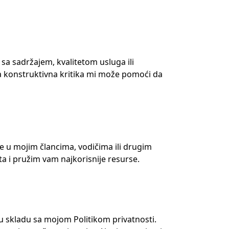
 sa sadržajem, kvalitetom usluga ili
a konstruktivna kritika mi može pomoći da
e u mojim člancima, vodičima ili drugim
a i pružim vam najkorisnije resurse.
 u skladu sa mojom Politikom privatnosti.