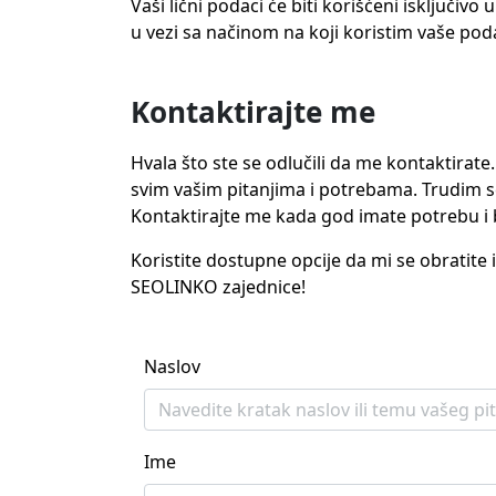
Vaši lični podaci će biti korišćeni isključivo
u vezi sa načinom na koji koristim vaše pod
Kontaktirajte me
Hvala što ste se odlučili da me kontaktira
svim vašim pitanjima i potrebama. Trudim s
Kontaktirajte me kada god imate potrebu 
Koristite dostupne opcije da mi se obratite 
SEOLINKO zajednice!
Naslov
Ime