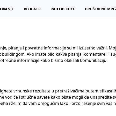
OVANJE
BLOGGER
RAD OD KUĆE
DRUŠTVENE MRE
enje, pitanja i povratne informacije su mi izuzetno važni. 
k buildingom. Ako imate bilo kakva pitanja, komentare ili su
otrebne informacije kako bismo olakšali komunikaciju.
ete vrhunske rezultate u pretraživačima putem efikasnih S
jne vodiče i stručne savete kako biste mogli da unapredite sv
eha i želim da vam omogućim lako i brzo rešenje svih vaših 