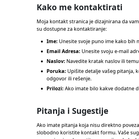
Kako me kontaktirati
Moja kontakt stranica je dizajnirana da va
su dostupne za kontaktiranje:
Ime:
Unesite svoje puno ime kako bih 
Email Adresa:
Unesite svoju e-mail ad
Naslov:
Navedite kratak naslov ili temu
Poruka:
Upišite detalje vašeg pitanja,
odgovor ili rešenje.
Prilozi:
Ako imate bilo kakve dodatne doku
Pitanja i Sugestije
Ako imate pitanja koja nisu direktno povezan
slobodno koristite kontakt formu. Vaše sug