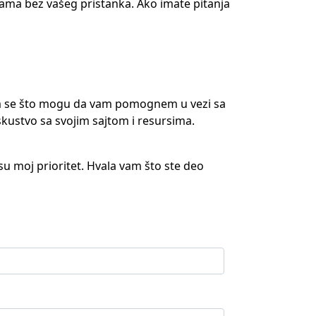
tranama bez vašeg pristanka. Ako imate pitanja
ujem se što mogu da vam pomognem u vezi sa
kustvo sa svojim sajtom i resursima.
 su moj prioritet. Hvala vam što ste deo