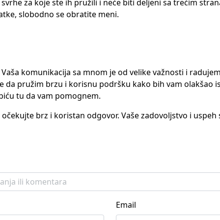
 u svrhe za koje ste ih pružili i neće biti deljeni sa trećim s
atke, slobodno se obratite meni.
te. Vaša komunikacija sa mnom je od velike važnosti i rad
e da pružim brzu i korisnu podršku kako bih vam olakšao is
i biću tu da vam pomognem.
i očekujte brz i koristan odgovor. Vaše zadovoljstvo i uspeh
Email