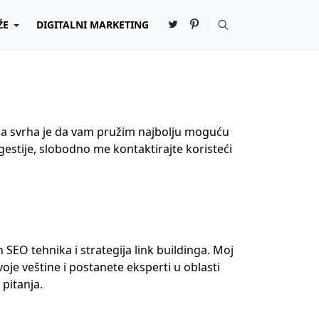
ŽE
DIGITALNI MARKETING
Moja svrha je da vam pružim najbolju moguću
gestije, slobodno me kontaktirajte koristeći
EO tehnika i strategija link buildinga. Moj
oje veštine i postanete eksperti u oblasti
pitanja.