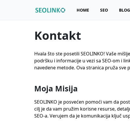
HOME
SEO
BLOG
Kontakt
Hvala što ste posetili SEOLINKO! Vaše mišlj
podršku i informacije u vezi sa SEO-om i lin
navedene metode. Ova stranica pruža sve p
Moja Misija
SEOLINKO je posvećen pomoći vam da postign
cilj je da vam pružim korisne resurse, detal
SEO-a. Verujem da je komunikacija ključ usp