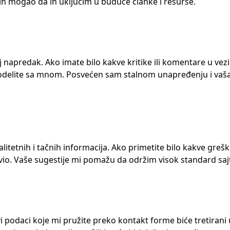
ih mogao da ih uključim u buduće članke i resurse.
napredak. Ako imate bilo kakve kritike ili komentare u vezi
 podelite sa mnom. Posvećen sam stalnom unapređenju i vaš
tetnih i tačnih informacija. Ako primetite bilo kakve grešk
vio. Vaše sugestije mi pomažu da održim visok standard sajt
 podaci koje mi pružite preko kontakt forme biće tretirani