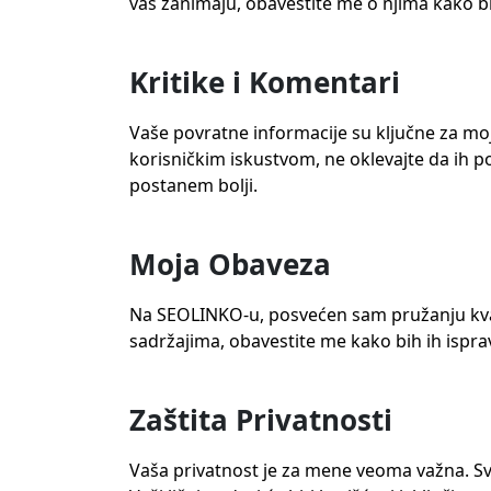
vas zanimaju, obavestite me o njima kako b
Kritike i Komentari
Vaše povratne informacije su ključne za moj 
korisničkim iskustvom, ne oklevajte da ih
postanem bolji.
Moja Obaveza
Na SEOLINKO-u, posvećen sam pružanju kvali
sadržajima, obavestite me kako bih ih ispra
Zaštita Privatnosti
Vaša privatnost je za mene veoma važna. Svi