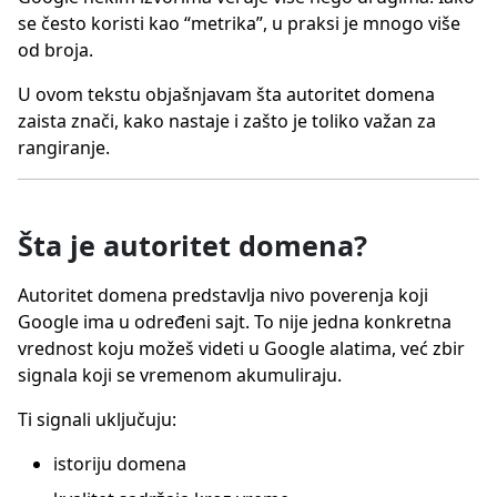
se često koristi kao “metrika”, u praksi je mnogo više
od broja.
U ovom tekstu objašnjavam šta autoritet domena
zaista znači, kako nastaje i zašto je toliko važan za
rangiranje.
Šta je autoritet domena?
Autoritet domena predstavlja nivo poverenja koji
Google ima u određeni sajt. To nije jedna konkretna
vrednost koju možeš videti u Google alatima, već zbir
signala koji se vremenom akumuliraju.
Ti signali uključuju:
istoriju domena