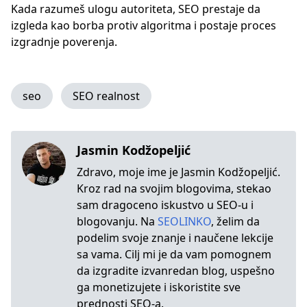
Kada razumeš ulogu autoriteta, SEO prestaje da
izgleda kao borba protiv algoritma i postaje proces
izgradnje poverenja.
seo
SEO realnost
Jasmin Kodžopeljić
Zdravo, moje ime je Jasmin Kodžopeljić.
Kroz rad na svojim blogovima, stekao
sam dragoceno iskustvo u SEO-u i
blogovanju. Na
SEOLINKO
, želim da
podelim svoje znanje i naučene lekcije
sa vama. Cilj mi je da vam pomognem
da izgradite izvanredan blog, uspešno
ga monetizujete i iskoristite sve
prednosti SEO-a.