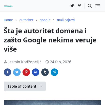
Home
autoritet
google
mali sajtovi
Šta je autoritet domena i
zašto Google nekima veruje
više
Jasmin Kodžopeljić
24 feb, 2026
Table of content