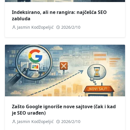
Indeksirano, ali ne rangira: najčešća SEO
zabluda
Jasmin Kodžopeljić
2026/2/10
Zašto Google ignoriše nove sajtove (čak i kad
je SEO urađen)
Jasmin Kodžopeljić
2026/2/10