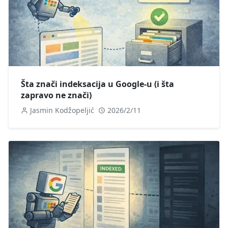
Šta znači indeksacija u Google-u (i šta
zapravo ne znači)
Jasmin Kodžopeljić
2026/2/11