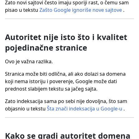
Zato novi sajtovi često imaju sporiji rast, o čemu sam
pisao u tekstu
Zašto Google ignoriše nove sajtove
.
Autoritet nije isto što i kvalitet
pojedinačne stranice
Ovo je važna razlika.
Stranica može biti odlična, ali ako dolazi sa domena
koji nema istoriju i poverenje, Google može dati
prednost slabijem tekstu sa jačeg sajta.
Zato indeksacija sama po sebi nije dovoljna, što sam
objasnio u tekstu
Šta znači indeksacija u Google-u
.
Kako se gradi autoritet domena