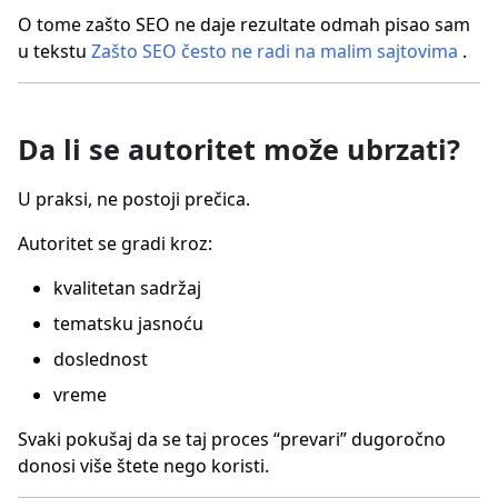
O tome zašto SEO ne daje rezultate odmah pisao sam
u tekstu
Zašto SEO često ne radi na malim sajtovima
.
Da li se autoritet može ubrzati?
U praksi, ne postoji prečica.
Autoritet se gradi kroz:
kvalitetan sadržaj
tematsku jasnoću
doslednost
vreme
Svaki pokušaj da se taj proces “prevari” dugoročno
donosi više štete nego koristi.