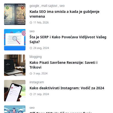
google
,
mali sajtovi
,
seo
Kada SEO ima smisla a kada je gubljenje
vremena
11 feb, 2026
seo
Šta je SERP i Kako Povećava Vidljivost Vašeg
Sajta?
24 avg, 2024
blogging
Kako Pisati Savršene Recenzije: Saveti i
Trikovi
3 sep, 2024
instagram
Kako deaktivirati Instagram: Vodič za 2024
21 sep, 2024
seo