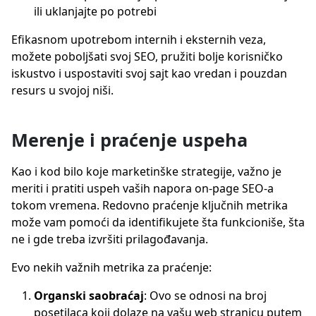
ili uklanjajte po potrebi
Efikasnom upotrebom internih i eksternih veza,
možete poboljšati svoj SEO, pružiti bolje korisničko
iskustvo i uspostaviti svoj sajt kao vredan i pouzdan
resurs u svojoj niši.
Merenje i praćenje uspeha
Kao i kod bilo koje marketinške strategije, važno je
meriti i pratiti uspeh vaših napora on-page SEO-a
tokom vremena. Redovno praćenje ključnih metrika
može vam pomoći da identifikujete šta funkcioniše, šta
ne i gde treba izvršiti prilagođavanja.
Evo nekih važnih metrika za praćenje:
Organski saobraćaj
: Ovo se odnosi na broj
posetilaca koji dolaze na vašu web stranicu putem