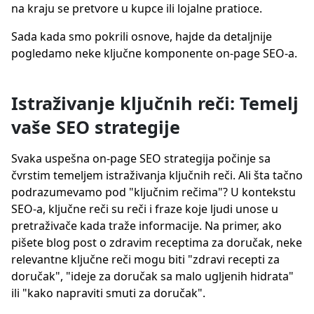
na kraju se pretvore u kupce ili lojalne pratioce.
Sada kada smo pokrili osnove, hajde da detaljnije
pogledamo neke ključne komponente on-page SEO-a.
Istraživanje ključnih reči: Temelj
vaše SEO strategije
Svaka uspešna on-page SEO strategija počinje sa
čvrstim temeljem istraživanja ključnih reči. Ali šta tačno
podrazumevamo pod "ključnim rečima"? U kontekstu
SEO-a, ključne reči su reči i fraze koje ljudi unose u
pretraživače kada traže informacije. Na primer, ako
pišete blog post o zdravim receptima za doručak, neke
relevantne ključne reči mogu biti "zdravi recepti za
doručak", "ideje za doručak sa malo ugljenih hidrata"
ili "kako napraviti smuti za doručak".