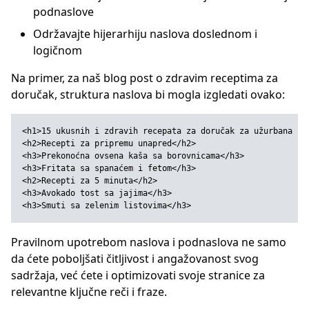
podnaslove
Održavajte hijerarhiju naslova doslednom i
logičnom
Na primer, za naš blog post o zdravim receptima za
doručak, struktura naslova bi mogla izgledati ovako:
<
h1
>
15 ukusnih i zdravih recepata za doručak za užurbana ju
<
h2
>
Recepti za pripremu unapred
</
h2
>
<
h3
>
Prekonoćna ovsena kaša sa borovnicama
</
h3
>
<
h3
>
Fritata sa spanaćem i fetom
</
h3
>
<
h2
>
Recepti za 5 minuta
</
h2
>
<
h3
>
Avokado tost sa jajima
</
h3
>
<
h3
>
Smuti sa zelenim listovima
</
h3
>
Pravilnom upotrebom naslova i podnaslova ne samo
da ćete poboljšati čitljivost i angažovanost svog
sadržaja, već ćete i optimizovati svoje stranice za
relevantne ključne reči i fraze.