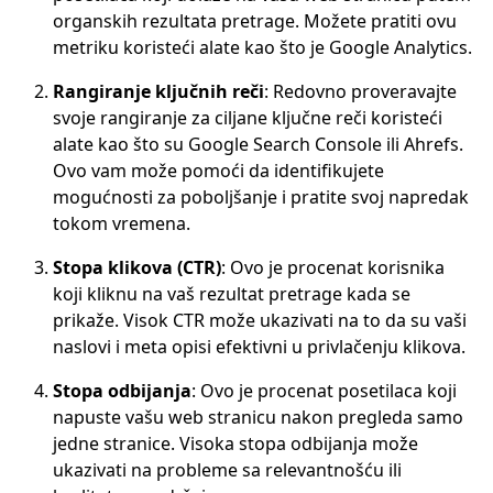
organskih rezultata pretrage. Možete pratiti ovu
metriku koristeći alate kao što je Google Analytics.
Rangiranje ključnih reči
: Redovno proveravajte
svoje rangiranje za ciljane ključne reči koristeći
alate kao što su Google Search Console ili Ahrefs.
Ovo vam može pomoći da identifikujete
mogućnosti za poboljšanje i pratite svoj napredak
tokom vremena.
Stopa klikova (CTR)
: Ovo je procenat korisnika
koji kliknu na vaš rezultat pretrage kada se
prikaže. Visok CTR može ukazivati na to da su vaši
naslovi i meta opisi efektivni u privlačenju klikova.
Stopa odbijanja
: Ovo je procenat posetilaca koji
napuste vašu web stranicu nakon pregleda samo
jedne stranice. Visoka stopa odbijanja može
ukazivati na probleme sa relevantnošću ili