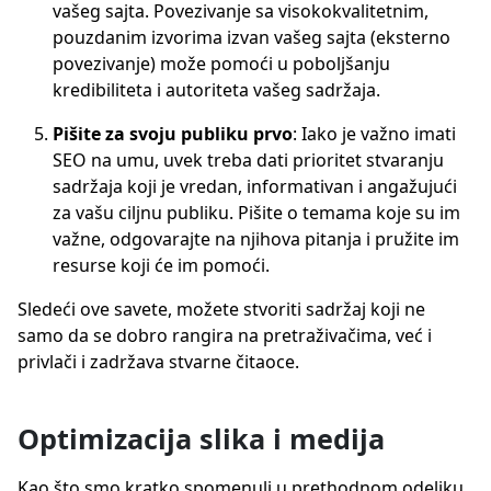
vašeg sajta. Povezivanje sa visokokvalitetnim,
pouzdanim izvorima izvan vašeg sajta (eksterno
povezivanje) može pomoći u poboljšanju
kredibiliteta i autoriteta vašeg sadržaja.
Pišite za svoju publiku prvo
: Iako je važno imati
SEO na umu, uvek treba dati prioritet stvaranju
sadržaja koji je vredan, informativan i angažujući
za vašu ciljnu publiku. Pišite o temama koje su im
važne, odgovarajte na njihova pitanja i pružite im
resurse koji će im pomoći.
Sledeći ove savete, možete stvoriti sadržaj koji ne
samo da se dobro rangira na pretraživačima, već i
privlači i zadržava stvarne čitaoce.
Optimizacija slika i medija
Kao što smo kratko spomenuli u prethodnom odeljku,