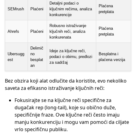
Detaljni podaci o
Plaćena
SEMrush
Plaćeni
ključnim rečima, analiza
pretplata
konkurencije
Robusno istraživanje
Plaćena
Ahrefs
Plaćeni
ključnih reči, analiza
pretplata
konkurenata
Delimič
Ideje za ključne reči,
Ubersugg
no
Besplatna i
podaci o obimu, predlozi
est
besplat
plaćena verzija
za sadržaj
an
Bez obzira koji alat odlučite da koristite, evo nekoliko
saveta za efikasno istraživanje ključnih reči:
Fokusirajte se na ključne reči specifične za
dugačak rep (long-tail), koje su obično duže,
specifičnije fraze. Ove ključne reči često imaju
manju konkurenciju i mogu vam pomoći da ciljate
vrlo specifičnu publiku.