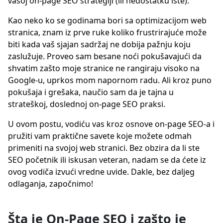
vašoj on-page SEO strategiji (ili nedostatku iste).
Kao neko ko se godinama bori sa optimizacijom web
stranica, znam iz prve ruke koliko frustrirajuće može
biti kada vaš sjajan sadržaj ne dobija pažnju koju
zaslužuje. Proveo sam besane noći pokušavajući da
shvatim zašto moje stranice ne rangiraju visoko na
Google-u, uprkos mom napornom radu. Ali kroz puno
pokušaja i grešaka, naučio sam da je tajna u
strateškoj, doslednoj on-page SEO praksi.
U ovom postu, vodiću vas kroz osnove on-page SEO-a i
pružiti vam praktične savete koje možete odmah
primeniti na svojoj web stranici. Bez obzira da li ste
SEO početnik ili iskusan veteran, nadam se da ćete iz
ovog vodiča izvući vredne uvide. Dakle, bez daljeg
odlaganja, započnimo!
Šta je On-Page SEO i zašto je