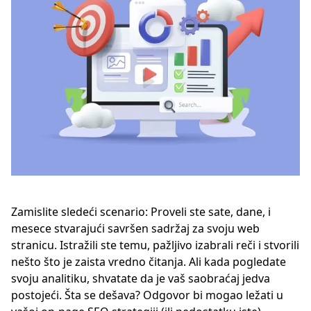
Zamislite sledeći scenario: Proveli ste sate, dane, i
mesece stvarajući savršen sadržaj za svoju web
stranicu. Istražili ste temu, pažljivo izabrali reči i stvorili
nešto što je zaista vredno čitanja. Ali kada pogledate
svoju analitiku, shvatate da je vaš saobraćaj jedva
postojeći. Šta se dešava? Odgovor bi mogao ležati u