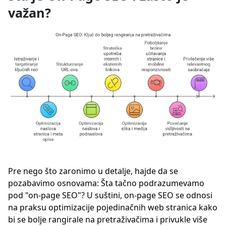
važan?
Pre nego što zaronimo u detalje, hajde da se
pozabavimo osnovama: Šta tačno podrazumevamo
pod "on-page SEO"? U suštini, on-page SEO se odnosi
na praksu optimizacije pojedinačnih web stranica kako
bi se bolje rangirale na pretraživačima i privukle više