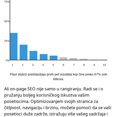
75%
50%
25%
0%
1
2
3
4
5
6
7
8
9
10
Plavi stubići predstavljaju prvih pet rezultata koji čine preko 67% svih
klikova.
Ali on-page SEO nije samo u rangiranju. Radi se i o
pružanju boljeg korisničkog iskustva vašim
posetiocima. Optimizovanjem svojih stranica za
čitljivost, navigaciju i brzinu, možete pomoći da se vaši
posetioci duže zadrže, istražuju više vašeg sadržaja i