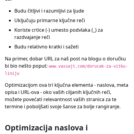
Budu čitljivi i razumljivi za ljude
Uključuju primarne ključne reči
Koriste crtice (-) umesto podvlaka (_) za
razdvajanje reči
Budu relativno kratki i sažeti
Na primer, dobar URL za naš post na blogu o doručku
bi bio nešto poput:
www.vassajt.com/dorucak-za-vitku-
liniju
Optimizacijom ova tri ključna elementa - naslova, meta
opisa i URL-ova - oko vaših ciljanih ključnih reči,
možete povećati relevantnost vaših stranica za te
termine i poboljšati svoje šanse za bolje rangiranje.
Optimizacija naslova i