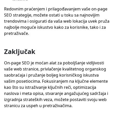
Redovnim praćenjem i prilagođavanjem vaše on-page
SEO strategije, možete ostati u toku sa najnovijim
trendovima i osigurati da vaša web lokacija uvek pruža
najbolje moguće iskustvo kako za korisnike, tako i za
pretraživače.
Zaključak
On-page SEO je moćan alat za poboljšanje vidljivosti
vaše web stranice, privlačenje kvalitetnog organskog
saobraćaja i pružanje boljeg korisničkog iskustva
vašim posetiocima. Fokusiranjem na ključne elemente
kao što su istraživanje ključnih reči, optimizacija
naslova i meta opisa, stvaranje angažujućeg sadržaja i
izgradnja strateških veza, možete postaviti svoju web
stranicu za uspeh u pretraživačima.