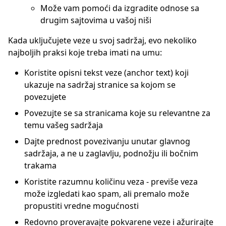
Može vam pomoći da izgradite odnose sa
drugim sajtovima u vašoj niši
Kada uključujete veze u svoj sadržaj, evo nekoliko
najboljih praksi koje treba imati na umu:
Koristite opisni tekst veze (anchor text) koji
ukazuje na sadržaj stranice sa kojom se
povezujete
Povezujte se sa stranicama koje su relevantne za
temu vašeg sadržaja
Dajte prednost povezivanju unutar glavnog
sadržaja, a ne u zaglavlju, podnožju ili bočnim
trakama
Koristite razumnu količinu veza - previše veza
može izgledati kao spam, ali premalo može
propustiti vredne mogućnosti
Redovno proveravajte pokvarene veze i ažurirajte