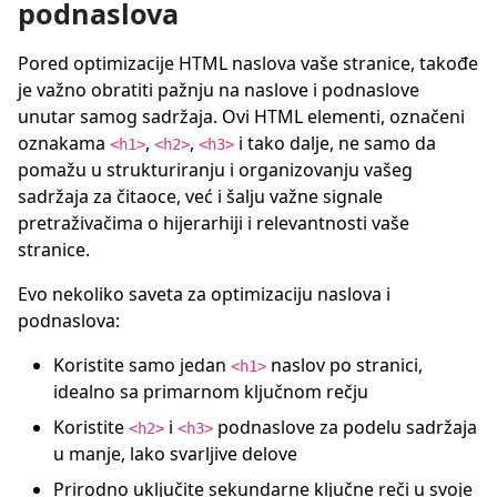
podnaslova
Pored optimizacije HTML naslova vaše stranice, takođe
je važno obratiti pažnju na naslove i podnaslove
unutar samog sadržaja. Ovi HTML elementi, označeni
oznakama
,
,
i tako dalje, ne samo da
<h1>
<h2>
<h3>
pomažu u strukturiranju i organizovanju vašeg
sadržaja za čitaoce, već i šalju važne signale
pretraživačima o hijerarhiji i relevantnosti vaše
stranice.
Evo nekoliko saveta za optimizaciju naslova i
podnaslova:
Koristite samo jedan
naslov po stranici,
<h1>
idealno sa primarnom ključnom rečju
Koristite
i
podnaslove za podelu sadržaja
<h2>
<h3>
u manje, lako svarljive delove
Prirodno uključite sekundarne ključne reči u svoje