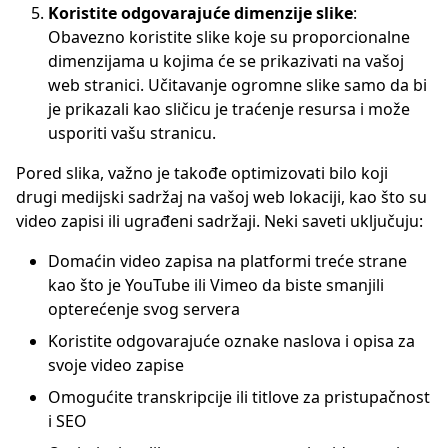
Koristite odgovarajuće dimenzije slike
:
Obavezno koristite slike koje su proporcionalne
dimenzijama u kojima će se prikazivati na vašoj
web stranici. Učitavanje ogromne slike samo da bi
je prikazali kao sličicu je traćenje resursa i može
usporiti vašu stranicu.
Pored slika, važno je takođe optimizovati bilo koji
drugi medijski sadržaj na vašoj web lokaciji, kao što su
video zapisi ili ugrađeni sadržaji. Neki saveti uključuju:
Domaćin video zapisa na platformi treće strane
kao što je YouTube ili Vimeo da biste smanjili
opterećenje svog servera
Koristite odgovarajuće oznake naslova i opisa za
svoje video zapise
Omogućite transkripcije ili titlove za pristupačnost
i SEO