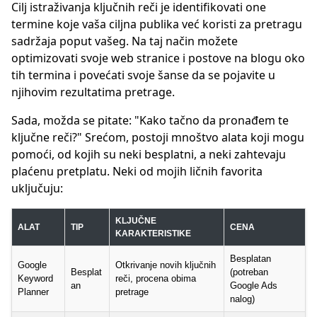
Cilj istraživanja ključnih reči je identifikovati one
termine koje vaša ciljna publika već koristi za pretragu
sadržaja poput vašeg. Na taj način možete
optimizovati svoje web stranice i postove na blogu oko
tih termina i povećati svoje šanse da se pojavite u
njihovim rezultatima pretrage.
Sada, možda se pitate: "Kako tačno da pronađem te
ključne reči?" Srećom, postoji mnoštvo alata koji mogu
pomoći, od kojih su neki besplatni, a neki zahtevaju
plaćenu pretplatu. Neki od mojih ličnih favorita
uključuju:
KLJUČNE
ALAT
TIP
CENA
KARAKTERISTIKE
Besplatan
Google
Otkrivanje novih ključnih
Besplat
(potreban
Keyword
reči, procena obima
an
Google Ads
Planner
pretrage
nalog)