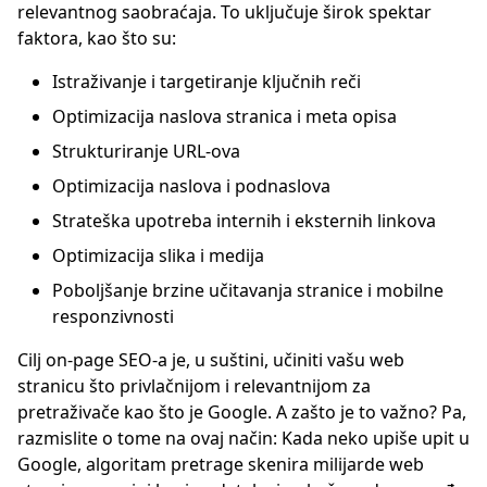
relevantnog saobraćaja. To uključuje širok spektar
faktora, kao što su:
Istraživanje i targetiranje ključnih reči
Optimizacija naslova stranica i meta opisa
Strukturiranje URL-ova
Optimizacija naslova i podnaslova
Strateška upotreba internih i eksternih linkova
Optimizacija slika i medija
Poboljšanje brzine učitavanja stranice i mobilne
responzivnosti
Cilj on-page SEO-a je, u suštini, učiniti vašu web
stranicu što privlačnijom i relevantnijom za
pretraživače kao što je Google. A zašto je to važno? Pa,
razmislite o tome na ovaj način: Kada neko upiše upit u
Google, algoritam pretrage skenira milijarde web