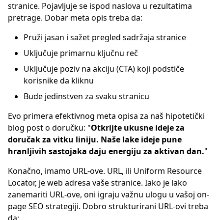
stranice. Pojavljuje se ispod naslova u rezultatima
pretrage. Dobar meta opis treba da:
Pruži jasan i sažet pregled sadržaja stranice
Uključuje primarnu ključnu reč
Uključuje poziv na akciju (CTA) koji podstiče
korisnike da kliknu
Bude jedinstven za svaku stranicu
Evo primera efektivnog meta opisa za naš hipotetički
blog post o doručku: "
Otkrijte ukusne ideje za
doručak za vitku liniju. Naše lake ideje pune
hranljivih sastojaka daju energiju za aktivan dan.
"
Konačno, imamo URL-ove. URL, ili Uniform Resource
Locator, je web adresa vaše stranice. Iako je lako
zanemariti URL-ove, oni igraju važnu ulogu u vašoj on-
page SEO strategiji. Dobro strukturirani URL-ovi treba
da: