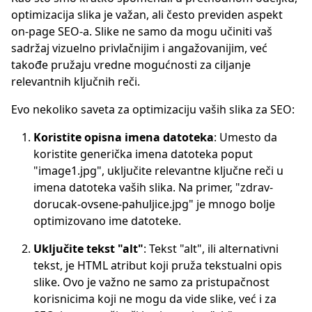
optimizacija slika je važan, ali često previden aspekt
on-page SEO-a. Slike ne samo da mogu učiniti vaš
sadržaj vizuelno privlačnijim i angažovanijim, već
takođe pružaju vredne mogućnosti za ciljanje
relevantnih ključnih reči.
Evo nekoliko saveta za optimizaciju vaših slika za SEO:
Koristite opisna imena datoteka
: Umesto da
koristite generička imena datoteka poput
"image1.jpg", uključite relevantne ključne reči u
imena datoteka vaših slika. Na primer, "zdrav-
dorucak-ovsene-pahuljice.jpg" je mnogo bolje
optimizovano ime datoteke.
Uključite tekst "alt"
: Tekst "alt", ili alternativni
tekst, je HTML atribut koji pruža tekstualni opis
slike. Ovo je važno ne samo za pristupačnost
korisnicima koji ne mogu da vide slike, već i za