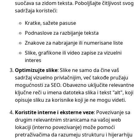
suočava sa zidom teksta. Poboljšajte čitljivost svog
sadržaja koristeći:
Kratke, sažete pasuse
Podnaslove za razbijanje teksta
Znakove za nabrajanje ili numerisane liste
Slike, grafikone ili video zapise za vizuelni
interes
Optimizujte slike
: Slike ne samo da čine vaš
sadržaj vizuelno privlačnijim, već takođe pružaju
mogućnosti za SEO. Obavezno uključite relevantne
ključne reči u imena datoteka slika i tekst "alt", koji
opisuje sliku za korisnike koji je ne mogu videti.
Koristite interne i eksterne veze
: Povezivanje sa
drugim relevantnim stranicama na vašoj web
lokaciji (interno povezivanje) može pomoći
pretraživačima da razumeju strukturu i hijerarhiju