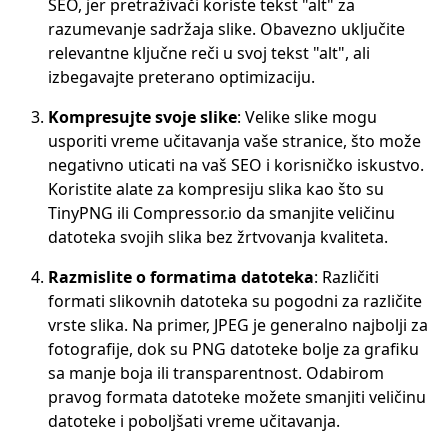
SEO, jer pretraživači koriste tekst "alt" za
razumevanje sadržaja slike. Obavezno uključite
relevantne ključne reči u svoj tekst "alt", ali
izbegavajte preterano optimizaciju.
Kompresujte svoje slike
: Velike slike mogu
usporiti vreme učitavanja vaše stranice, što može
negativno uticati na vaš SEO i korisničko iskustvo.
Koristite alate za kompresiju slika kao što su
TinyPNG ili Compressor.io da smanjite veličinu
datoteka svojih slika bez žrtvovanja kvaliteta.
Razmislite o formatima datoteka
: Različiti
formati slikovnih datoteka su pogodni za različite
vrste slika. Na primer, JPEG je generalno najbolji za
fotografije, dok su PNG datoteke bolje za grafiku
sa manje boja ili transparentnost. Odabirom
pravog formata datoteke možete smanjiti veličinu
datoteke i poboljšati vreme učitavanja.