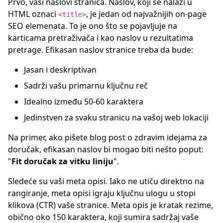
Prvo, vaši naslovi stranica. Naslov, koji se nalazi u
HTML oznaci
, je jedan od najvažnijih on-page
<title>
SEO elemenata. To je ono što se pojavljuje na
karticama pretraživača i kao naslov u rezultatima
pretrage. Efikasan naslov stranice treba da bude:
Jasan i deskriptivan
Sadrži vašu primarnu ključnu reč
Idealno između 50-60 karaktera
Jedinstven za svaku stranicu na vašoj web lokaciji
Na primer, ako pišete blog post o zdravim idejama za
doručak, efikasan naslov bi mogao biti nešto poput:
"
Fit doručak za vitku liniju
".
Sledeće su vaši meta opisi. Iako ne utiču direktno na
rangiranje, meta opisi igraju ključnu ulogu u stopi
klikova (CTR) vaše stranice. Meta opis je kratak rezime,
obično oko 150 karaktera, koji sumira sadržaj vaše