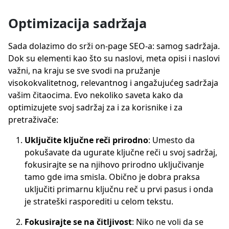
Optimizacija sadržaja
Sada dolazimo do srži on-page SEO-a: samog sadržaja.
Dok su elementi kao što su naslovi, meta opisi i naslovi
važni, na kraju se sve svodi na pružanje
visokokvalitetnog, relevantnog i angažujućeg sadržaja
vašim čitaocima. Evo nekoliko saveta kako da
optimizujete svoj sadržaj za i za korisnike i za
pretraživače:
Uključite ključne reči prirodno
: Umesto da
pokušavate da ugurate ključne reči u svoj sadržaj,
fokusirajte se na njihovo prirodno uključivanje
tamo gde ima smisla. Obično je dobra praksa
uključiti primarnu ključnu reč u prvi pasus i onda
je strateški rasporediti u celom tekstu.
Fokusirajte se na čitljivost
: Niko ne voli da se