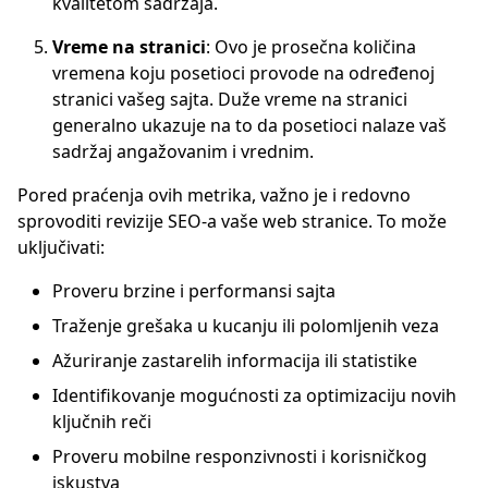
kvalitetom sadržaja.
Vreme na stranici
: Ovo je prosečna količina
vremena koju posetioci provode na određenoj
stranici vašeg sajta. Duže vreme na stranici
generalno ukazuje na to da posetioci nalaze vaš
sadržaj angažovanim i vrednim.
Pored praćenja ovih metrika, važno je i redovno
sprovoditi revizije SEO-a vaše web stranice. To može
uključivati:
Proveru brzine i performansi sajta
Traženje grešaka u kucanju ili polomljenih veza
Ažuriranje zastarelih informacija ili statistike
Identifikovanje mogućnosti za optimizaciju novih
ključnih reči
Proveru mobilne responzivnosti i korisničkog
iskustva