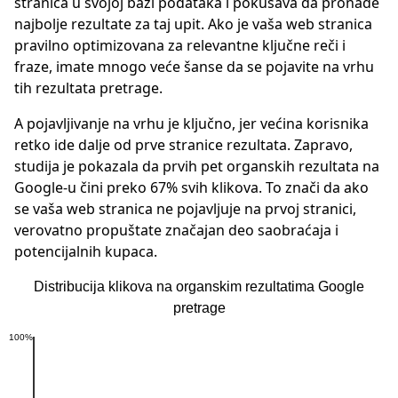
stranica u svojoj bazi podataka i pokušava da pronađe
najbolje rezultate za taj upit. Ako je vaša web stranica
pravilno optimizovana za relevantne ključne reči i
fraze, imate mnogo veće šanse da se pojavite na vrhu
tih rezultata pretrage.
A pojavljivanje na vrhu je ključno, jer većina korisnika
retko ide dalje od prve stranice rezultata. Zapravo,
studija je pokazala da prvih pet organskih rezultata na
Google-u čini preko 67% svih klikova. To znači da ako
se vaša web stranica ne pojavljuje na prvoj stranici,
verovatno propuštate značajan deo saobraćaja i
potencijalnih kupaca.
Distribucija klikova na organskim rezultatima Google
pretrage
100%