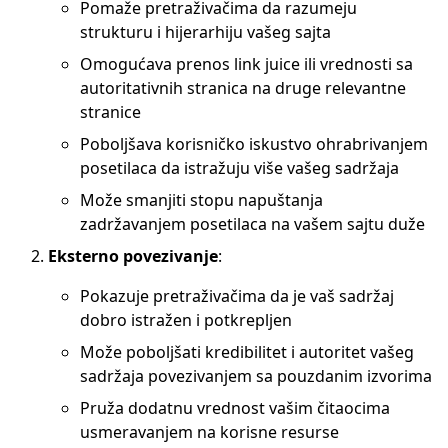
Pomaže pretraživačima da razumeju
strukturu i hijerarhiju vašeg sajta
Omogućava prenos link juice ili vrednosti sa
autoritativnih stranica na druge relevantne
stranice
Poboljšava korisničko iskustvo ohrabrivanjem
posetilaca da istražuju više vašeg sadržaja
Može smanjiti stopu napuštanja
zadržavanjem posetilaca na vašem sajtu duže
Eksterno povezivanje
:
Pokazuje pretraživačima da je vaš sadržaj
dobro istražen i potkrepljen
Može poboljšati kredibilitet i autoritet vašeg
sadržaja povezivanjem sa pouzdanim izvorima
Pruža dodatnu vrednost vašim čitaocima
usmeravanjem na korisne resurse